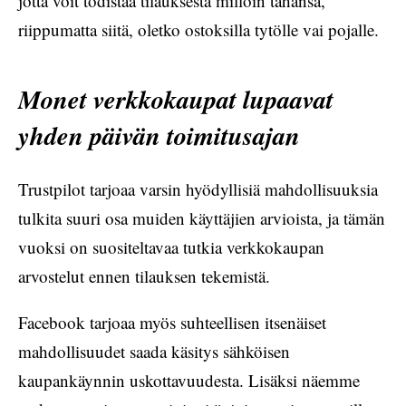
jotta voit todistaa tilauksesta milloin tahansa,
riippumatta siitä, oletko ostoksilla tytölle vai pojalle.
Monet verkkokaupat lupaavat
yhden päivän toimitusajan
Trustpilot tarjoaa varsin hyödyllisiä mahdollisuuksia
tulkita suuri osa muiden käyttäjien arvioista, ja tämän
vuoksi on suositeltavaa tutkia verkkokaupan
arvostelut ennen tilauksen tekemistä.
Facebook tarjoaa myös suhteellisen itsenäiset
mahdollisuudet saada käsitys sähköisen
kaupankäynnin uskottavuudesta. Lisäksi näemme