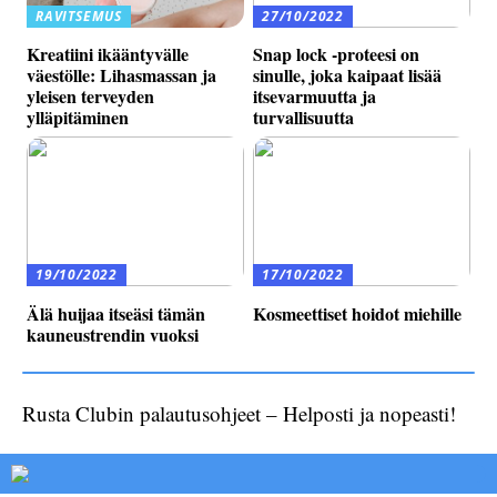
RAVITSEMUS
27/10/2022
Kreatiini ikääntyvälle
Snap lock -proteesi on
väestölle: Lihasmassan ja
sinulle, joka kaipaat lisää
yleisen terveyden
itsevarmuutta ja
ylläpitäminen
turvallisuutta
19/10/2022
17/10/2022
Älä huijaa itseäsi tämän
Kosmeettiset hoidot miehille
kauneustrendin vuoksi
Rusta Clubin palautusohjeet – Helposti ja nopeasti!