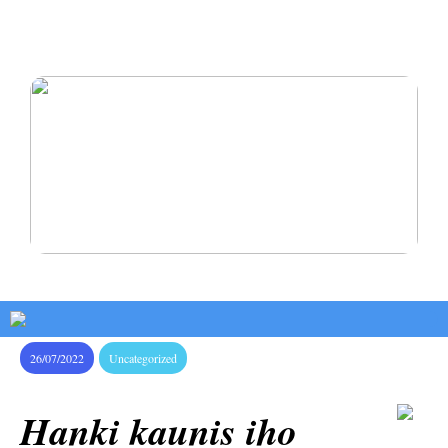
Oikomishoito antaa sinulle hymyn, josta olet aina
haaveillut
Pysy terveenä ja rakasta itseäsi
26/07/2022
Uncategorized
Hanki kaunis iho