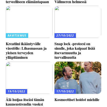
terveelliseen elämäntapaan
Välimeren helmessä
RAVITSEMUS
27/10/2022
Kreatiini ikääntyvälle
Snap lock -proteesi on
väestölle: Lihasmassan ja
sinulle, joka kaipaat lisää
yleisen terveyden
itsevarmuutta ja
ylläpitäminen
turvallisuutta
19/10/2022
17/10/2022
Älä huijaa itseäsi tämän
Kosmeettiset hoidot miehille
kauneustrendin vuoksi