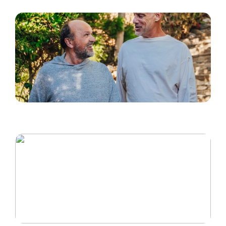
Kosmeettiset hoidot miehille