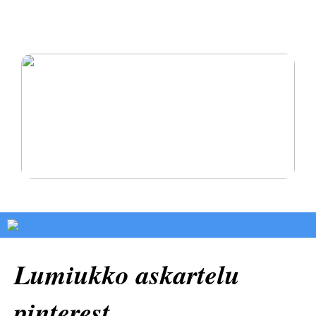
Oikomishoito antaa sinulle hymyn, josta olet aina
haaveillut
Pysy terveenä ja rakasta itseäsi
Lumiukko askartelu
pinterest