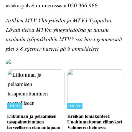
asiakaspalvelunumerossaan 020 966 966.
Artiklen MTV Yhteystiedot ja MTV3 Työpaikat:
Löydä tietoa MTV:n yhteystiedoista ja tutustu
avoimiin työpaikkoihin MTV3:ssa har i gennemsnit
fået
3.8
stjerner baseret på
6
anmeldelser
TIETO
TIETO
Liikunnan ja pelaamisen
Kreikan lomakohteet:
tasapainottaminen
Unohtumattomat elämykset
terveelliseen elämäntapaan
Välimeren helmessä