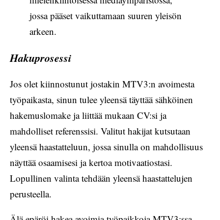
jossa pääset vaikuttamaan suuren yleisön
arkeen.
Hakuprosessi
Jos olet kiinnostunut jostakin MTV3:n avoimesta
työpaikasta, sinun tulee yleensä täyttää sähköinen
hakemuslomake ja liittää mukaan CV:si ja
mahdolliset referenssisi. Valitut hakijat kutsutaan
yleensä haastatteluun, jossa sinulla on mahdollisuus
näyttää osaamisesi ja kertoa motivaatiostasi.
Lopullinen valinta tehdään yleensä haastattelujen
perusteella.
Älä epäröi hakea avoimia työpaikkoja MTV3:ssa,