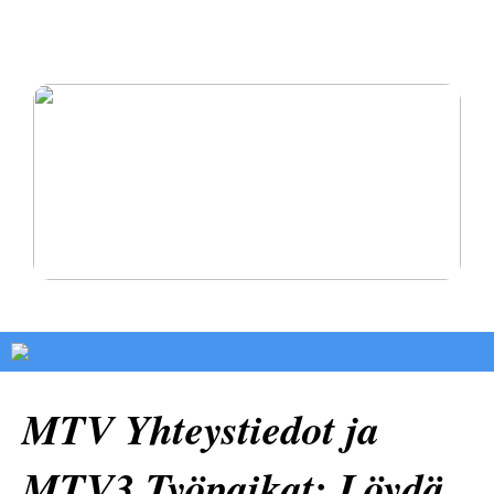
Oikomishoito antaa sinulle hymyn, josta olet aina
haaveillut
Pysy terveenä ja rakasta itseäsi
MTV Yhteystiedot ja
MTV3 Työpaikat: Löydä