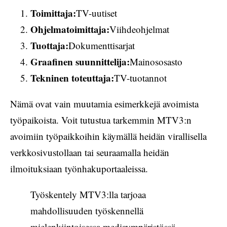
Toimittaja:
TV-uutiset
Ohjelmatoimittaja:
Viihdeohjelmat
Tuottaja:
Dokumenttisarjat
Graafinen suunnittelija:
Mainososasto
Tekninen toteuttaja:
TV-tuotannot
Nämä ovat vain muutamia esimerkkejä avoimista
työpaikoista. Voit tutustua tarkemmin MTV3:n
avoimiin työpaikkoihin käymällä heidän virallisella
verkkosivustollaan tai seuraamalla heidän
ilmoituksiaan työnhakuportaaleissa.
Työskentely MTV3:lla tarjoaa
mahdollisuuden työskennellä
mielenkiintoisessa mediaympäristössä,