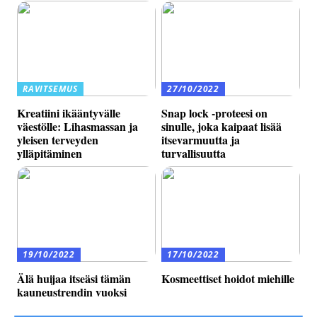
RAVITSEMUS
27/10/2022
Kreatiini ikääntyvälle
Snap lock -proteesi on
väestölle: Lihasmassan ja
sinulle, joka kaipaat lisää
yleisen terveyden
itsevarmuutta ja
ylläpitäminen
turvallisuutta
19/10/2022
17/10/2022
Älä huijaa itseäsi tämän
Kosmeettiset hoidot miehille
kauneustrendin vuoksi