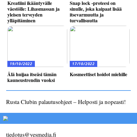
Kreatiini ikääntyvälle
Snap lock -proteesi on
väestölle: Lihasmassan ja
sinulle, joka kaipaat lisää
yleisen terveyden
itsevarmuutta ja
ylläpitäminen
turvallisuutta
19/10/2022
17/10/2022
Älä huijaa itseäsi tämän
Kosmeettiset hoidot miehille
kauneustrendin vuoksi
Rusta Clubin palautusohjeet – Helposti ja nopeasti!
tiedotus@yesmedia.fi