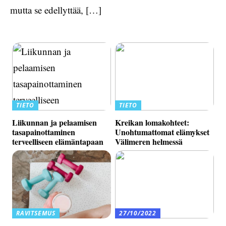
mutta se edellyttää, […]
TIETO
TIETO
Liikunnan ja pelaamisen
Kreikan lomakohteet:
tasapainottaminen
Unohtumattomat elämykset
terveelliseen elämäntapaan
Välimeren helmessä
RAVITSEMUS
27/10/2022