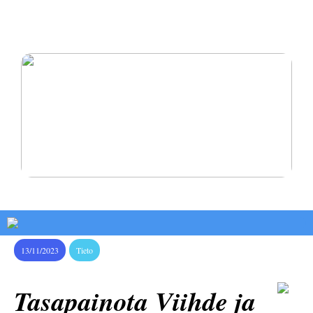
Oikomishoito antaa sinulle hymyn, josta olet aina
haaveillut
Pysy terveenä ja rakasta itseäsi
13/11/2023
Tieto
Tasapainota Viihde ja